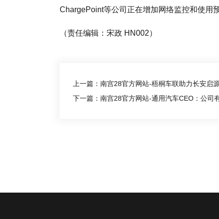
ChargePoint等公司正在增加网络监控和
（责任编辑：宋政 HN002）
上一篇：南宫28官方网站-梧桐车联助力长安启源
下一篇：南宫28官方网站-通用汽车CEO：公