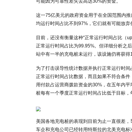
可能因为可靠性差失去高达30%的资金。
这一75亿美元的政府资金用于在全国范围内
均运行时间占比不到97%，它们就有可能放弃
目前，还没有衡量这种“正常运行时间占比（up
正常运行时间占比为99.95%。但详细分析
站中有一半的充电桩未运行，该设施仍将获得1
为了打击误导性统计数据并执行正常运行时间
正常运行时间占比数据，而且如果不符合条件
用付款占运营商拨款资金的30%，在五年内
桩每有一个季度正常运行时间占比低于目标，年
美国各地充电桩的表现到目前为止一直很差，
车企和充电公司已经转用特斯拉的北美充电标