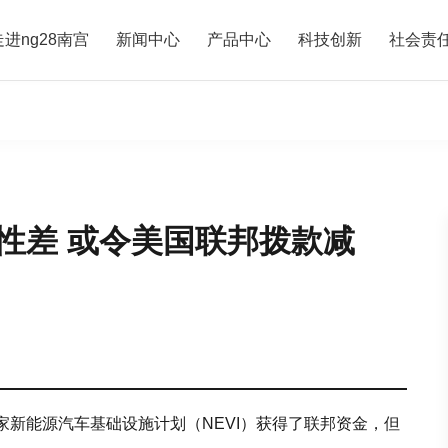
走进ng28南宫
新闻中心
产品中心
科技创新
社会责
性差 或令美国联邦拨款减
新能源汽车基础设施计划（NEVI）获得了联邦资金，但