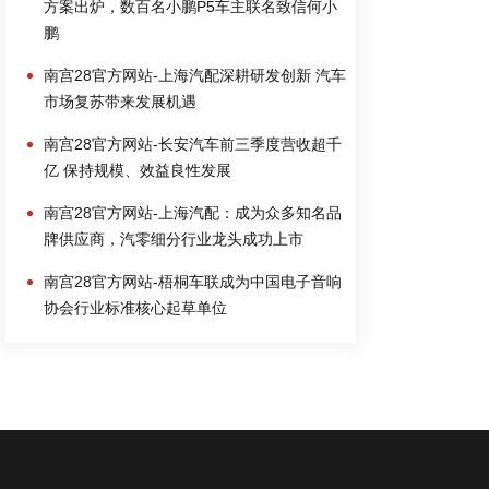
方案出炉，数百名小鹏P5车主联名致信何小
鹏
南宫28官方网站-上海汽配深耕研发创新 汽车
市场复苏带来发展机遇
南宫28官方网站-长安汽车前三季度营收超千
亿 保持规模、效益良性发展
南宫28官方网站-上海汽配：成为众多知名品
牌供应商，汽零细分行业龙头成功上市
南宫28官方网站-梧桐车联成为中国电子音响
协会行业标准核心起草单位