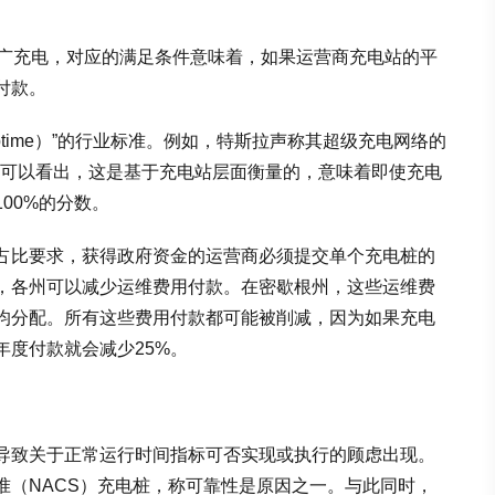
推广充电，对应的满足条件意味着，如果运营商充电站的平
付款。
time）”的行业标准。例如，特斯拉声称其超级充电网络的
之后可以看出，这是基于充电站层面衡量的，意味着即使充电
00%的分数。
占比要求，获得政府资金的运营商必须提交单个充电桩的
，各州可以减少运维费用付款。在密歇根州，这些运维费
平均分配。所有这些费用付款都可能被削减，因为如果充电
度付款就会减少25%。
导致关于正常运行时间指标可否实现或执行的顾虑出现。
准（NACS）充电桩，称可靠性是原因之一。与此同时，