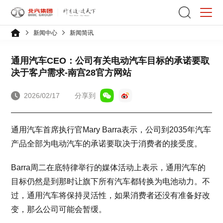
新闻中心
新闻简讯
通用汽车CEO：公司有关电动汽车目标的承诺要取
决于客户需求-南宫28官方网站
2026/02/17
分享到
通用汽车首席执行官Mary Barra表示，公司到2035年汽车
产品全部为电动汽车的承诺要取决于消费者的接受度。
Barra周二在底特律举行的媒体活动上表示，通用汽车的
目标仍然是到那时让旗下所有汽车都转换为电池动力。不
过，通用汽车将保持灵活性，如果消费者还没有准备好改
变，那么公司可能会暂缓。