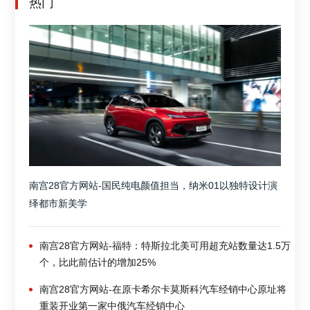
热门
南宫28官方网站-国民纯电颜值担当，纳米01以独特设计演
绎都市新美学
南宫28官方网站-福特：特斯拉北美可用超充站数量达1.5万
个，比此前估计的增加25%
南宫28官方网站-在原卡希尔卡莫斯科汽车经销中心原址将
重装开业第一家中俄汽车经销中心