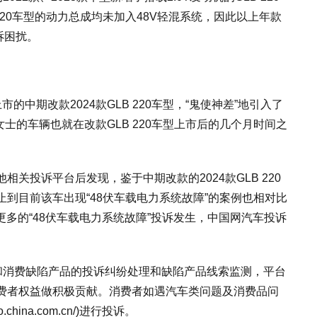
B 220车型的动力总成均未加入48V轻混系统，因此以上年款
诉困扰。
中期改款2024款GLB 220车型，“鬼使神差”地引入了
士的车辆也就在改款GLB 220车型上市后的几个月时间之
关投诉平台后发现，鉴于中期改款的2024款GLB 220
到目前该车出现“48伏车载电力系统故障”的案例也相对比
有更多的“48伏车载电力系统故障”投诉发生，中国网汽车投诉
品和消费缺陷产品的投诉纠纷处理和缺陷产品线索监测，平台
费者权益做积极贡献。消费者如遇汽车类问题及消费品问
.china.com.cn/)进行投诉。