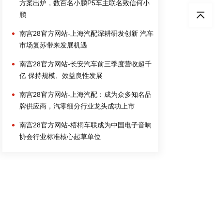
方案出炉，数百名小鹏P5车主联名致信何小
鹏
南宫28官方网站-上海汽配深耕研发创新 汽车
市场复苏带来发展机遇
南宫28官方网站-长安汽车前三季度营收超千
亿 保持规模、效益良性发展
南宫28官方网站-上海汽配：成为众多知名品
牌供应商，汽零细分行业龙头成功上市
南宫28官方网站-梧桐车联成为中国电子音响
协会行业标准核心起草单位