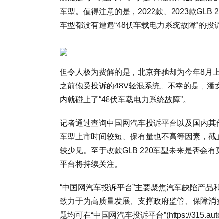
车型。值得注意的是，2022款、2023款GL
车型都没有遭遇“48伏车载电力系统故障”的投
但令人极为费解的是，北京奔驰却为今年8月上市的
之前饱受投诉的48V轻混系统。不幸的是，潘女
内就碰上了“48伏车载电力系统故障”。
记者通过查询中国网汽车投诉平台以及国内其他相
车型上市时间较短、保有量也不高等因素，截止
较少见。至于改款GLB 220车型未来是否会
平台将持续关注。
“中国网汽车投诉平台”主要聚焦汽车缺陷产
致力于为高质量发展、支撑政府监管、保障消
题均可在“中国网汽车投诉平台”(https://315.auto