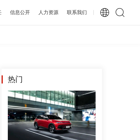
任
信息公开
人力资源
联系我们
热门