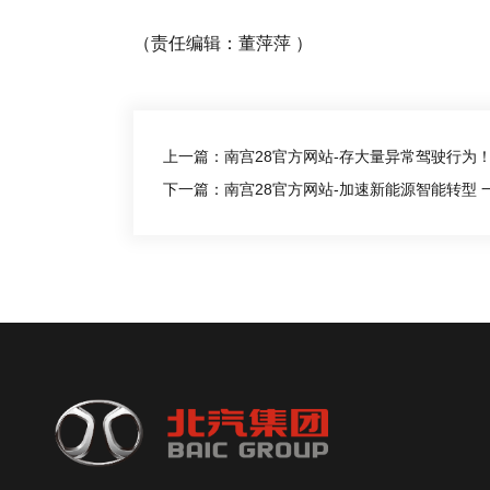
（责任编辑：董萍萍 ）
上一篇：南宫28官方网站-存大量异常驾驶行为
下一篇：南宫28官方网站-加速新能源智能转型 一