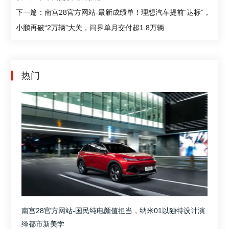
下一篇：南宫28官方网站-最新成绩单！理想汽车提前“达标”，
小鹏再破“2万辆”大关，问界单月交付超1.8万辆
热门
南宫28官方网站-国民纯电颜值担当，纳米01以独特设计演
绎都市新美学