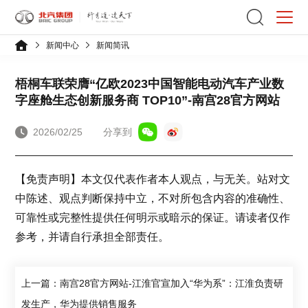
新闻中心
新闻简讯
梧桐车联荣膺“亿欧2023中国智能电动汽车产业数
字座舱生态创新服务商 TOP10”-南宫28官方网站
2026/02/25
分享到
【免责声明】本文仅代表作者本人观点，与无关。站对文
中陈述、观点判断保持中立，不对所包含内容的准确性、
可靠性或完整性提供任何明示或暗示的保证。请读者仅作
参考，并请自行承担全部责任。
上一篇：南宫28官方网站-江淮官宣加入“华为系”：江淮负责研
发生产，华为提供销售服务