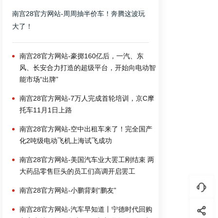
南宫28官方网站-周周抽半价车！奔腾这波玩
大了！
南宫28官方网站-豪掷160亿后，一汽、东
风、长安合力打造的超级平台，开始向电动智
能市场“出牌”
南宫28官方网站-7万人完成首轮培训，京C摩
托车11月1日上路
南宫28官方网站-空中出租车来了！完全国产
化2吨级电动飞机上海试飞成功
南宫28官方网站-美国汽车业大罢工刚结束 两
大药品零售巨头的员工们高调开启罢工
南宫28官方网站-小鹏背刺“鹏友”
南宫28官方网站-汽车早知道丨宁德时代回购