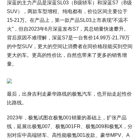
深蓝的主力产品是深蓝SL03（B级轿车）和深蓝S7（B级
SUV），两款车型增程、纯电都有，价位区间主要位于
15-21万。在产品上，第一款产品SL03上市表现“不温不
火”，但自2023年6月深蓝发布S7，其总销量快速攀升。
背后原因不难理解，深蓝S7是一台售价14.99万-21.79万
的中型SUV，更大的空间让消费者在同价格段能买到空间
更大的车。更高的性价比，自然也带来了更多的销售增
量。
最后，出身吉利走豪华路线的极氪汽车，也开始走起性价
比路线。
2023年，极氪试图在极氪001销量的基础上，扩张产品
线，延展出极氪007、极氪001FR、极氪009和极氪X，分
别对应中高端轿车、高性能极氪001改款、豪华MPV、A