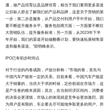
通，做产品培育以及品牌培育，相当于我们要用更多渠道
让目标人群去了解我们的产品和品牌，这是关于营销的第
一步；第二步是服务，从产品交付到用户手中开始，我们
要不断提升服务水平。服务包括两方面：一方面要不断壮
大营销队伍，提升服务标准；另一方面，从2023年下半
年开始，我们的渠道开始做翻番计划，要快速拓展销售渠
道和服务渠道。”邵明峰表示。
IPO已有初步时间点
对于行业的内卷成因，卢放分析称：“市场的卷，首先与
中国汽车产能有一定的关系。目前来看，中国汽车产能是
大于销量的，当供大于求的时候，定价权就在市场方，这
是产生卷的根本原因；其次，在当前经济区间内，消费者
的决策会更谨慎，市场上的体现就是竞争会更加激烈。因
为用户是有限的，车企要去尽可能地争取更多的用户。所