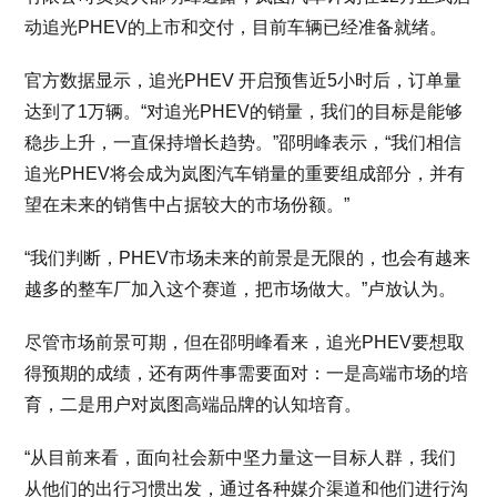
动追光PHEV的上市和交付，目前车辆已经准备就绪。
官方数据显示，追光PHEV 开启预售近5小时后，订单量
达到了1万辆。“对追光PHEV的销量，我们的目标是能够
稳步上升，一直保持增长趋势。”邵明峰表示，“我们相信
追光PHEV将会成为岚图汽车销量的重要组成部分，并有
望在未来的销售中占据较大的市场份额。”
“我们判断，PHEV市场未来的前景是无限的，也会有越来
越多的整车厂加入这个赛道，把市场做大。”卢放认为。
尽管市场前景可期，但在邵明峰看来，追光PHEV要想取
得预期的成绩，还有两件事需要面对：一是高端市场的培
育，二是用户对岚图高端品牌的认知培育。
“从目前来看，面向社会新中坚力量这一目标人群，我们
从他们的出行习惯出发，通过各种媒介渠道和他们进行沟