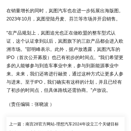
在销量增长的同时，岚图汽车也在进一步拓展出海版图。
2023年10月，岚图登陆丹麦、芬兰等市场并开启销售。
“在产品规划上，岚图追光也正在做欧盟的整车型式认
证，这个认证拿到以后，岚图旗下的三款产品都会进入欧
洲市场。”邵明峰表示。此外，据卢放透露，岚图汽车的
IPO（首次公开募股）也已有初步的时间点。“我们希望更
多的人能够参与到造车事业中来，参与到新能源事业中
来。未来，我们还将进行融资，通过这种方式让更多人参
与进来。至于IPO，我们确实有这样的计划，并且已经有
了初步的时间点，但具体路线还需协商。”卢放说。
（责任编辑：张晓波 ）
上一篇：南宫28官方网站-理想汽车2024年设立三个关键目标