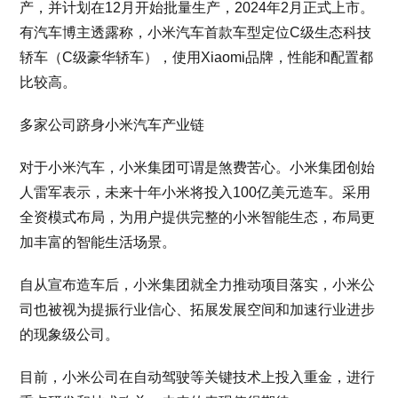
产，并计划在12月开始批量生产，2024年2月正式上市。
有汽车博主透露称，小米汽车首款车型定位C级生态科技
轿车（C级豪华轿车），使用Xiaomi品牌，性能和配置都
比较高。
多家公司跻身小米汽车产业链
对于小米汽车，小米集团可谓是煞费苦心。小米集团创始
人雷军表示，未来十年小米将投入100亿美元造车。采用
全资模式布局，为用户提供完整的小米智能生态，布局更
加丰富的智能生活场景。
自从宣布造车后，小米集团就全力推动项目落实，小米公
司也被视为提振行业信心、拓展发展空间和加速行业进步
的现象级公司。
目前，小米公司在自动驾驶等关键技术上投入重金，进行