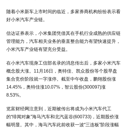
随着小米新车上市时间的临近，多家券商机构纷纷表示看
好小米汽车产业链。
信达证券表示，小米集团凭借其在手机行业成熟的供应链
管理能力，汽车相关业务的垂直整合能力有望快速提升，
小米汽车产业链有望充分受益。
在小米汽车现身工信部名录的消息传出后，多家小米汽车
概念股大涨。11月16日，奥特佳、凯众股份等个股早盘
集合竞价阶段就一字涨停。截至中午收盘，鹏翎股份涨
14.45%，奥特佳涨10.07%，智云股份(300097)涨
8.53%。
览富财经网注意到，近期被传出将成为小米汽车代工
的“绯闻对象”海马汽车和北汽蓝谷(600733)，近期股价涨
幅明显。其中，海马汽车此前收获一波“三连板”阶段涨幅