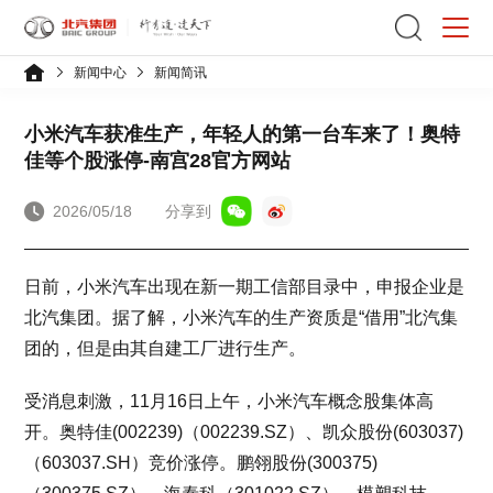
新闻中心
新闻简讯
小米汽车获准生产，年轻人的第一台车来了！奥特
佳等个股涨停-南宫28官方网站
2026/05/18
分享到
日前，小米汽车出现在新一期工信部目录中，申报企业是
北汽集团。据了解，小米汽车的生产资质是“借用”北汽集
团的，但是由其自建工厂进行生产。
受消息刺激，11月16日上午，小米汽车概念股集体高
开。奥特佳(002239)（002239.SZ）、凯众股份(603037)
（603037.SH）竞价涨停。鹏翎股份(300375)