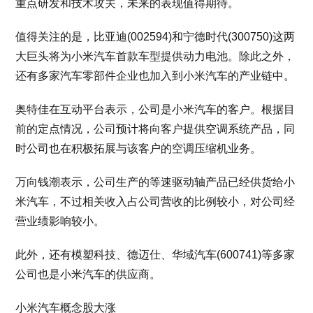
重点研发和技术攻关，未来的表现值得期待。
值得关注的是，比亚迪(002594)和宁德时代(300750)这两
大巨头将为小米汽车首款车型提供动力电池。除此之外，
还有多家汽车零部件企业也加入到小米汽车的产业链中。
奥特佳在互动平台表示，公司是小米汽车的客户。根据目
前的定点情况，公司预计将向客户提供空调系统产品，同
时公司也在积极拓展与该客户的空调压缩机业务。
万向钱潮表示，公司生产的等速驱动轴产品已经供货给小
米汽车，不过相关收入占公司营收的比例较小，对公司经
营业绩影响较小。
此外，还有模塑科技、德迈仕、华域汽车(600741)等多家
公司也是小米汽车的供应商。
小米汽车概念股大涨