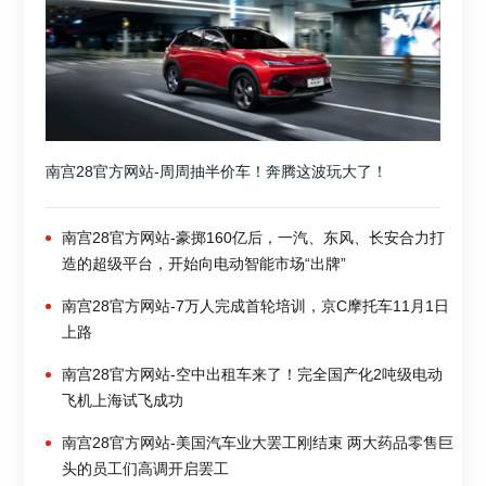
南宫28官方网站-周周抽半价车！奔腾这波玩大了！
南宫28官方网站-豪掷160亿后，一汽、东风、长安合力打
造的超级平台，开始向电动智能市场“出牌”
南宫28官方网站-7万人完成首轮培训，京C摩托车11月1日
上路
南宫28官方网站-空中出租车来了！完全国产化2吨级电动
飞机上海试飞成功
南宫28官方网站-美国汽车业大罢工刚结束 两大药品零售巨
头的员工们高调开启罢工