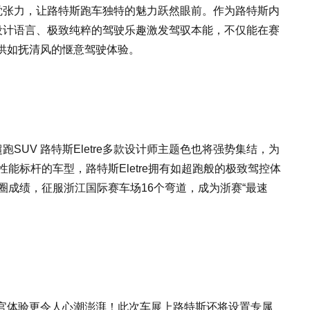
视觉张力，让路特斯跑车独特的魅力跃然眼前。作为路特斯内
牌设计语言、极致纯粹的驾驶乐趣激发驾驭本能，不仅能在赛
供如抚清风的惬意驾驶体验。
跑SUV 路特斯Eletre多款设计师主题色也将强势集结，为
能标杆的车型，路特斯Eletre拥有如超跑般的极致驾控体
92的单圈成绩，征服浙江国际赛车场16个弯道，成为浙赛“最速
官体验更令人心潮澎湃！此次车展上路特斯还将设置专属