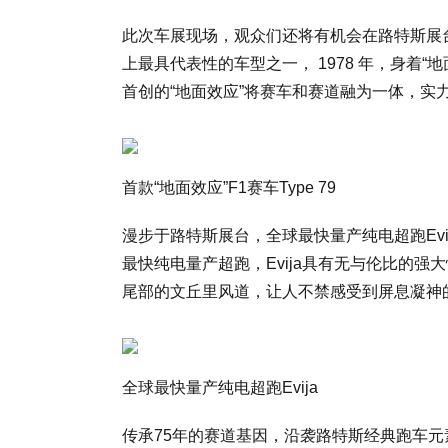
此次车展现场，观众们还将有机会在路特斯展台近
上最具代表性的车型之一， 1978 年，身着“地
首创的“地面效应”将赛车和赛道融为一体，实
首款“地面效应”F1赛车Type 79
漫步于路特斯展台，全球最快量产纯电超跑Ev
最快纯电量产超跑，Evija具有无与伦比的强
尾部的文丘里风道，让人不禁感受到屏息凝神
全球最快量产纯电超跑Evija
传承75年的赛道基因，沿袭路特斯经典跑车元