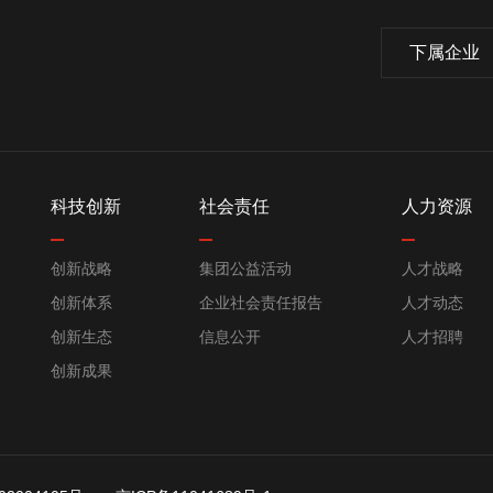
下属企业
科技创新
社会责任
人力资源
创新战略
集团公益活动
人才战略
创新体系
企业社会责任报告
人才动态
创新生态
信息公开
人才招聘
创新成果