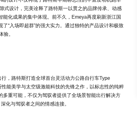
的孔隙式设计，完美诠释了路特斯一以贯之的品牌传承、动感
能化成果的集中体现。前不久，Emeya再度刷新浙江国
现了“入场即超群”的强大实力。通过独特的产品设计和极致
体验。
行，路特斯打造全球首台灵活动力公路自行车Type
特斯性能美学与太空级激能科技的先锋之作，以标志性的纯粹
的多重可能，不仅为驾驭者提供了全场景智能出行解决方
验，深化与驾驭者之间的情感连接。