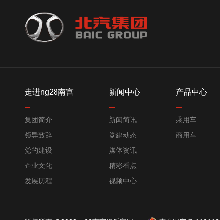
走进ng28南宫
新闻中心
产品中心
集团简介
新闻简讯
乘用车
领导致辞
党建动态
商用车
党的建设
媒体资讯
企业文化
精彩看点
发展历程
视频中心