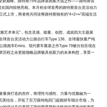
全新巅峰。路特斯75年品牌基因集大成之作——路特斯首
，首度在国内惊艳亮相。本月初全球首秀的路特斯首台灵活动力
来正式上市，两者将共同诠释路特斯独有的“4+2=∞”高端生活
a风雅艺术单元”，包含灵感、能量、创想、成就四大主题展
全球首台灵活动力公路自行车Type 136、全球最快量产纯
全能公路跑车Emira、现代赛车奠基之作Type 79被分别呈现在
光辉历程之余更能领略品牌极具创新力的未来构想，享受一
驭者量身打造的杰作，将理性与感性、力量与优雅融为一
完美结合，开拓了百万级纯电四门超跑轿车细分市场，为
ya的设计不仅再现了路特斯早期标志性的中置发动机跑车