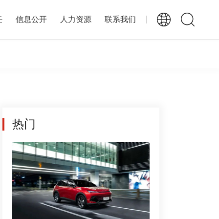
任
信息公开
人力资源
联系我们
热门