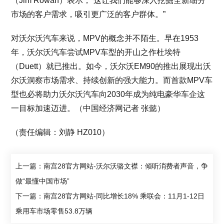
（Jim Rowan）表示，“这让我们能够深入挖掘全新细分
市场的客户需求，吸引更广泛的客户群体。”
对沃尔沃汽车来说，MPV的概念并不陌生。早在1953
年，沃尔沃汽车尝试MPV车型的开山之作杜埃特
（Duett）就已推出。如今，沃尔沃EM90的推出展现出沃
尔沃洞察市场需求、持续创新的强大能力。而首款MPV车
型也必将助力沃尔沃汽车向2030年成为纯电豪华车企这
一目标加速迈进。（中国经济网记者 张懿）
（责任编辑：刘静 HZ010）
上一篇：南宫28官方网站-沃尔沃骆文襟：倾听消费者声音，争
做“最懂中国市场”
下一篇：南宫28官方网站-同比增长18% 乘联会：11月1-12日
乘用车市场零售53.8万辆