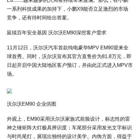
E8……越来越多的入局者持续带来波澜。那么，在小鹏
一系列科技成果的加持下，小鹏X9能否立足激烈的市场
竞争，还有待时间给出答案。
延续百年安全基因 沃尔沃EM90深挖客户需求
11月12日，沃尔沃汽车首款纯电豪华MPV EM90迎来全
球首秀。同时，沃尔沃宣布其官方直售价为81.8万元，即
日起开启中国大陆地区客户预订，并由此正式进入MPV市
场。
沃尔沃EM90 企业供图
外观上，EM90采用沃尔沃家族式前脸设计，标志性的雷
神之锤矩阵大灯极具辨识度；车尾部分采用发光文字标识
与时尚尾灯，展现出独特的设计美学。内饰方面，得益于