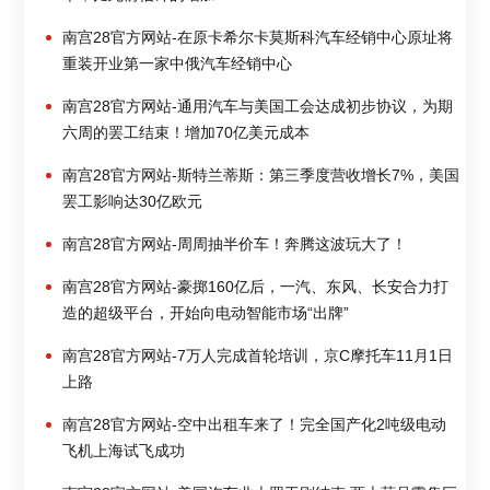
南宫28官方网站-在原卡希尔卡莫斯科汽车经销中心原址将
重装开业第一家中俄汽车经销中心
南宫28官方网站-通用汽车与美国工会达成初步协议，为期
六周的罢工结束！增加70亿美元成本
南宫28官方网站-斯特兰蒂斯：第三季度营收增长7%，美国
罢工影响达30亿欧元
南宫28官方网站-周周抽半价车！奔腾这波玩大了！
南宫28官方网站-豪掷160亿后，一汽、东风、长安合力打
造的超级平台，开始向电动智能市场“出牌”
南宫28官方网站-7万人完成首轮培训，京C摩托车11月1日
上路
南宫28官方网站-空中出租车来了！完全国产化2吨级电动
飞机上海试飞成功