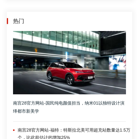
热门
南宫28官方网站-国民纯电颜值担当，纳米01以独特设计演
绎都市新美学
南宫28官方网站-福特：特斯拉北美可用超充站数量达1.5万
个，比此前估计的增加25%