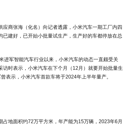
供应商张海（化名）向记者透露，小米汽车一期工厂内四
均已建好，已开始小批量试生产，生产好的车都停放在总
小米进军智能汽车行业以来，小米汽车的动态一直颇受关
采访时表示，小米汽车在下个月（12月）就要开始批量生
曾表示，小米汽车首款车将于2024年上半年量产。
地面积约72万平方米，年产能为15万辆，2023年6月
。