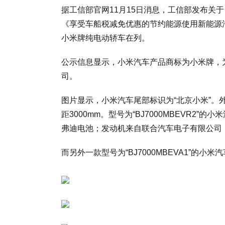
据工信部官网11月15日消息，工信部发布关
《享受车船税减免优惠的节约能源使用新能源
小米牌纯电动轿车在列。
公示信息显示，小米汽车产品商标为小米牌，
司。
图片显示，小米汽车尾部标识为“北京小米”。外形
距3000mm。型号为“BJ7000MBEVR2”
弗迪电池；发动机来自联合汽车电子有限公司，
而另外一款型号为“BJ7000MBEVA1”的小