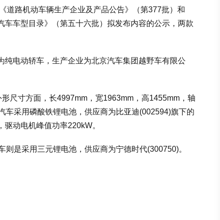
于《道路机动车辆生产企业及产品公告》（第377批）和
汽车车型目录》（第五十六批）拟发布内容的公示，两款
为纯电动轿车，生产企业为北京汽车集团越野车有限公
尺寸方面，长4997mm，宽1963mm，高1455mm，轴
的小米汽车采用磷酸铁锂电池，供应商为比亚迪(002594)旗下的
驱动电机峰值功率220kW。
米汽车则是采用三元锂电池，供应商为宁德时代(300750)。