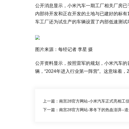
公开消息显示，小米汽车一期工厂相关厂房已
内部待开发和正在开发的土地与已建好的标有1
车工厂还为试生产的车辆设置了内部低速测试
图片来源：每经记者 李星 摄
公开资料显示，按照雷军的规划，小米汽车的首
辆，“2024年进入行业第一阵营”。这意味着，2
上一篇：南宫28官方网站-小米汽车正式亮相工
下一篇：南宫28官方网站-寒冬下的热血澎湃--道达