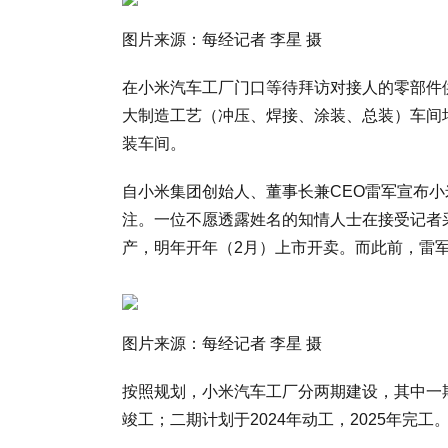
图片来源：每经记者 李星 摄
在小米汽车工厂门口等待拜访对接人的零部件
大制造工艺（冲压、焊接、涂装、总装）车间
装车间。
自小米集团创始人、董事长兼CEO雷军宣布
注。一位不愿透露姓名的知情人士在接受记者
产，明年开年（2月）上市开卖。而此前，雷军
图片来源：每经记者 李星 摄
按照规划，小米汽车工厂分两期建设，其中一期占
竣工；二期计划于2024年动工，2025年完工