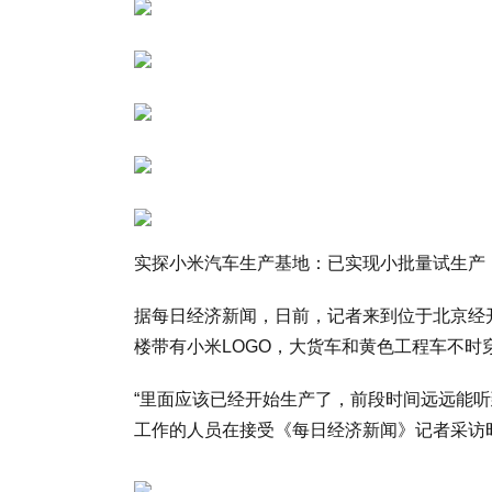
实探小米汽车生产基地：已实现小批量试生产，
据每日经济新闻，日前，记者来到位于北京经
楼带有小米LOGO，大货车和黄色工程车不时
“里面应该已经开始生产了，前段时间远远能
工作的人员在接受《每日经济新闻》记者采访