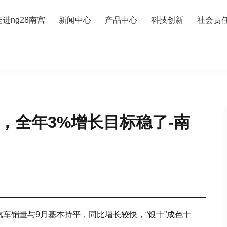
走进ng28南宫
新闻中心
产品中心
科技创新
社会责
，全年3%增长目标稳了-南
汽车销量与9月基本持平，同比增长较快，“银十”成色十