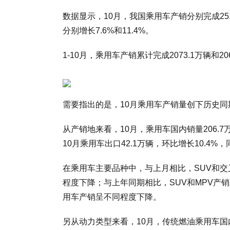
数据显示，10月，我国乘用车产销分别完成251.
分别增长7.6%和11.4%。
1-10月，乘用车产销累计完成2073.1万辆和20
需要指出的是，10月乘用车产销量创下历史
从产销地来看，10月，乘用车国内销量206.7
10月乘用车出口42.1万辆，环比增长10.4%，
在乘用车主要品种中，与上月相比，SUV和交
程度下降；与上年同期相比，SUV和MPV产
用车产销呈不同程度下降。
另从动力类型来看，10月，传统燃油乘用车国内