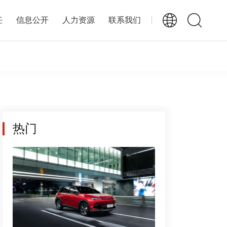
任
信息公开
人力资源
联系我们
热门