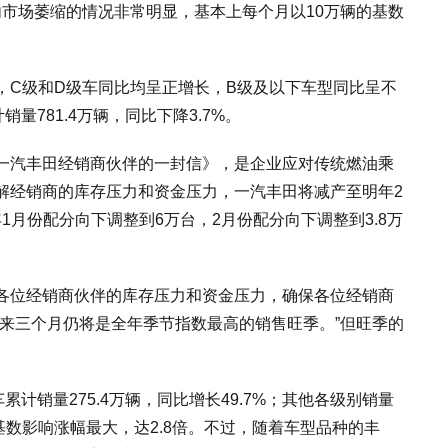
国内市场萎缩的情况非常明显，基本上每个月以10万辆的基数
中，C级和D级车同比均呈正增长，B级及以下车型同比呈不
量781.4万辆，同比下降3.7%。
一汽丰田经销商伙伴的一封信》，是企业应对传统燃油乘
解经销商的库存压力和资金压力，一汽丰田将减产至明年2
年1月份配分向下调整到6万台，2月份配分向下调整到3.8万
各位经销商伙伴的库存压力和资金压力，确保各位经销商
未来三个月仍将是全年季节指数最高的销售旺季。”但旺季的
累计销量275.4万辆，同比增长49.7%；其他各级别销量
数影响涨幅最大，达2.8倍。不过，随着车型品种的丰