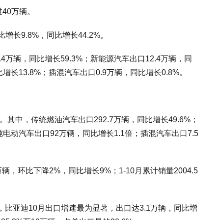
40万辆。
增长9.8%，同比增长44.2%。
4万辆，同比增长59.3%；新能源汽车出口12.4万辆，同
比增长13.8%；插混汽车出口0.9万辆，同比增长0.8%。
7%。其中，传统燃油汽车出口292.7万辆，同比增长49.6%；
纯电动汽车出口92万辆，同比增长1.1倍；插混汽车出口7.5
辆，环比下降2%，同比增长9%；1-10月累计销量2004.5
比亚迪10月出口增速最为显著，出口达3.1万辆，同比增