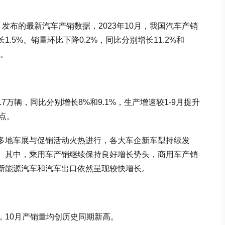
发布的最新汽车产销数据，2023年10月，我国汽车产销
长1.5%、销量环比下降0.2%，同比分别增长11.2%和
高。
96.7万辆，同比分别增长8%和9.1%，生产增速较1-9月提升
分点。
多地车展与促销活动火热进行，各大车企新车型持续发
。其中，乘用车产销继续保持良好增长势头，商用车产销
新能源汽车和汽车出口依然呈现较快增长。
，10月产销量均创历史同期新高。