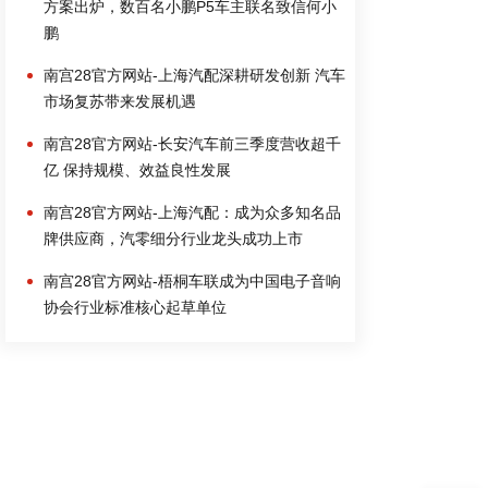
方案出炉，数百名小鹏P5车主联名致信何小
鹏
南宫28官方网站-上海汽配深耕研发创新 汽车
市场复苏带来发展机遇
南宫28官方网站-长安汽车前三季度营收超千
亿 保持规模、效益良性发展
南宫28官方网站-上海汽配：成为众多知名品
牌供应商，汽零细分行业龙头成功上市
南宫28官方网站-梧桐车联成为中国电子音响
协会行业标准核心起草单位