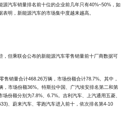
源汽车销量排名前十位的企业前几年只有40%~50%，如
据表明，新能源汽车的市场集中度越来越高。
些，但乘联会公布的新能源汽车零售销量前十厂商数据可
零售销量合计468.26万辆，市场份额合计78.7%。其中，
.28万辆，市场份额36%。特斯拉中国、广汽埃安排名第二和第
，市场份额分别为7.8%、6.7%。吉利汽车、上汽通用五菱、
1633)、蔚来汽车、零跑汽车进入前十，依次排名第4-10