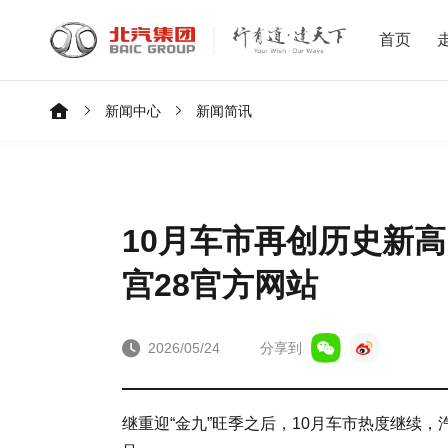
首页
新闻中心
新闻简讯
10月车市再创历史新高
宫28官方网站
2026/05/24
分享到
继重迎“金九”旺季之后，10月车市热度继续，