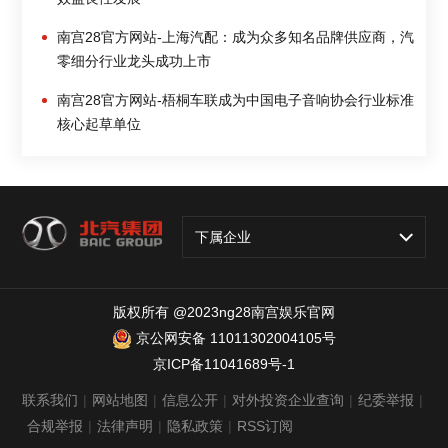
南宫28官方网站-上海汽配：成为众多知名品牌供应商，汽
零细分行业龙头成功上市
南宫28官方网站-梧桐车联成为中国电子音响协会行业标准
核心起草单位
下属企业
版权所有 @2023ng28南宫娱乐官网
京公网安备 11011302004105号
京ICP备11041689号-1
联系我们
|
网站地图
|
信息公开
|
对外投资企业查询
|
纪委举报
|
合规举报
|
法律声明
|
隐私政策
|
RSS订阅