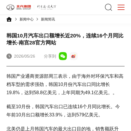
新闻中心
新闻简讯
韩国10月汽车出口额增长近20%，连续16个月同比
增长-南宫28官方网站
2026/05/26
分享到
韩国产业通商资源部周三表示，由于海外对环保汽车和高
档车型的需求强劲，韩国10月份汽车出口同比增长
19.8%，达到58.8亿美元，上年同期为49.1亿美元。。
截至10月份，韩国汽车出口已连续16个月同比增长。今
年前10月出口额增长33.9%，达到579亿美元。
北美仍是上月韩国汽车的最大出口目的地，销售额跃升