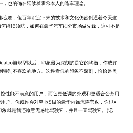
一，也的确在延续着霍希本人的造车理念。
那么卷，但百年沉淀下来的技术和文化仍然倒逼着今天这
该如何继续领航，如何在豪华汽车细分市场做先锋，这可不是
I Quattro旗舰型以后，印象最为深刻的是它的均衡，你或许
到特别不喜欢的地方。这种看似的印象不深刻，恰恰是奥
驾控性能不满意的用户，而它更低调的外观和更适合公务用
些用户。你或许会对奔驰S级的豪华内饰流连忘返，你也可
印象就是我还愿意无感地驾驶它，并且一直驾驶它。(记