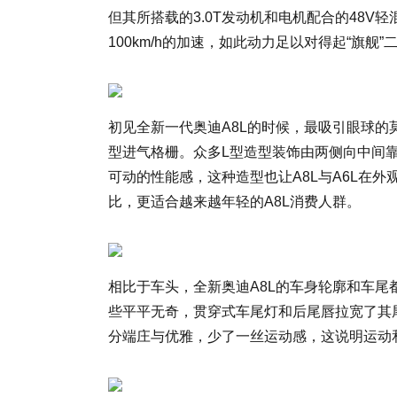
但其所搭载的3.0T发动机和电机配合的48V轻混
100km/h的加速，如此动力足以对得起“旗舰”
初见全新一代奥迪A8L的时候，最吸引眼球的莫过
型进气格栅。众多L型造型装饰由两侧向中间靠
可动的性能感，这种造型也让A8L与A6L在
比，更适合越来越年轻的A8L消费人群。
相比于车头，全新奥迪A8L的车身轮廓和车
些平平无奇，贯穿式车尾灯和后尾唇拉宽了其
分端庄与优雅，少了一丝运动感，这说明运动和