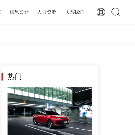
任
信息公开
人力资源
联系我们
热门