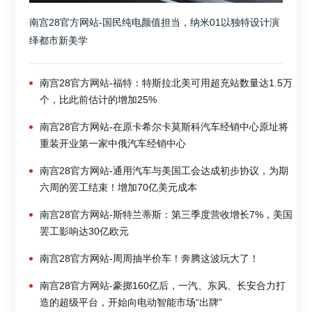
南宫28官方网站-国民纯电颜值担当，纳米01以独特设计演
绎都市新美学
南宫28官方网站-福特：特斯拉北美可用超充站数量达1.5万
个，比此前估计的增加25%
南宫28官方网站-在原卡希尔卡莫斯科汽车经销中心原址将
重装开业第一家中俄汽车经销中心
南宫28官方网站-通用汽车与美国工会达成初步协议，为期
六周的罢工结束！增加70亿美元成本
南宫28官方网站-斯特兰蒂斯：第三季度营收增长7%，美国
罢工影响达30亿欧元
南宫28官方网站-周周抽半价车！奔腾这波玩大了！
南宫28官方网站-豪掷160亿后，一汽、东风、长安合力打
造的超级平台，开始向电动智能市场“出牌”