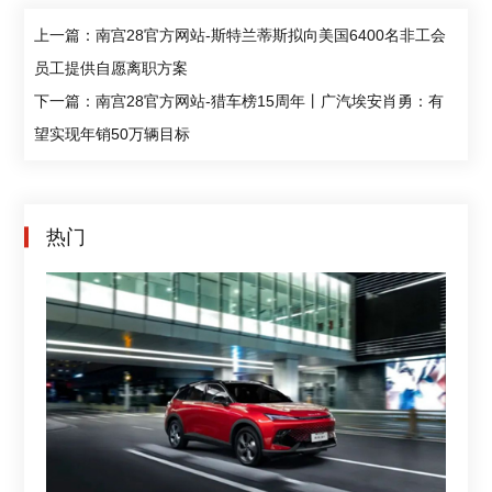
上一篇：南宫28官方网站-斯特兰蒂斯拟向美国6400名非工会
员工提供自愿离职方案
下一篇：南宫28官方网站-猎车榜15周年丨广汽埃安肖勇：有
望实现年销50万辆目标
热门