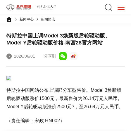
新闻中心
新闻简讯
特斯拉中国上调Model 3焕新版后轮驱动版、
Model Y后轮驱动版价格-南宫28官方网站
2026/06/01
分享到
特斯拉中国网站公布上调部分车型售价。Model 3焕新版
后轮驱动版涨价1500元，最新售价为26.14万元人民币。
Model Y后轮驱动版涨价2500元?，至26.64万元人民币。
（责任编辑：宋政 HN002）