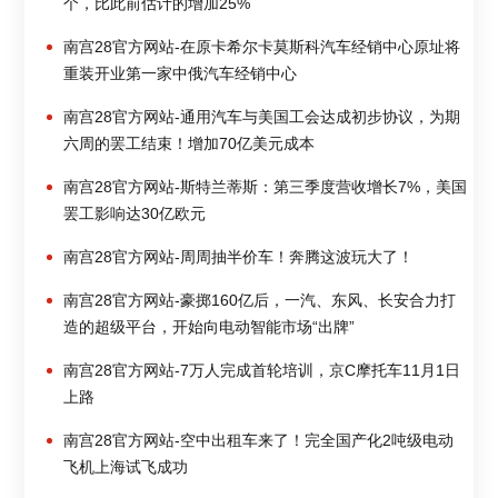
个，比此前估计的增加25%
南宫28官方网站-在原卡希尔卡莫斯科汽车经销中心原址将
重装开业第一家中俄汽车经销中心
南宫28官方网站-通用汽车与美国工会达成初步协议，为期
六周的罢工结束！增加70亿美元成本
南宫28官方网站-斯特兰蒂斯：第三季度营收增长7%，美国
罢工影响达30亿欧元
南宫28官方网站-周周抽半价车！奔腾这波玩大了！
南宫28官方网站-豪掷160亿后，一汽、东风、长安合力打
造的超级平台，开始向电动智能市场“出牌”
南宫28官方网站-7万人完成首轮培训，京C摩托车11月1日
上路
南宫28官方网站-空中出租车来了！完全国产化2吨级电动
飞机上海试飞成功