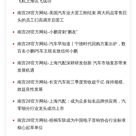
飞机上海试飞成功
南宫28官方网站-美国汽车业大罢工刚结束 两大药品零售巨
头的员工们高调开启罢工
南宫28官方网站-小鹏背刺“鹏友”
南宫28官方网站-汽车早知道丨宁德时代回购方案出炉，数
百名小鹏P5车主联名致信何小鹏
南宫28官方网站-上海汽配深耕研发创新 汽车市场复苏带来
发展机遇
南宫28官方网站-长安汽车前三季度营收超千亿 保持规模、
效益良性发展
南宫28官方网站-上海汽配：成为众多知名品牌供应商，汽
零细分行业龙头成功上市
南宫28官方网站-梧桐车联成为中国电子音响协会行业标准
核心起草单位