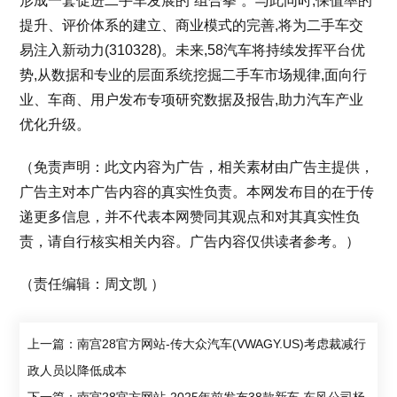
形成一套促进二手车发展的“组合拳”。与此同时,保值率的
提升、评价体系的建立、商业模式的完善,将为二手车交
易注入新动力(310328)。未来,58汽车将持续发挥平台优
势,从数据和专业的层面系统挖掘二手车市场规律,面向行
业、车商、用户发布专项研究数据及报告,助力汽车产业
优化升级。
（免责声明：此文内容为广告，相关素材由广告主提供，
广告主对本广告内容的真实性负责。本网发布目的在于传
递更多信息，并不代表本网赞同其观点和对其真实性负
责，请自行核实相关内容。广告内容仅供读者参考。）
（责任编辑：周文凯 ）
上一篇：南宫28官方网站-传大众汽车(VWAGY.US)考虑裁减行
政人员以降低成本
下一篇：南宫28官方网站-2025年前发布38款新车 东风公司杨