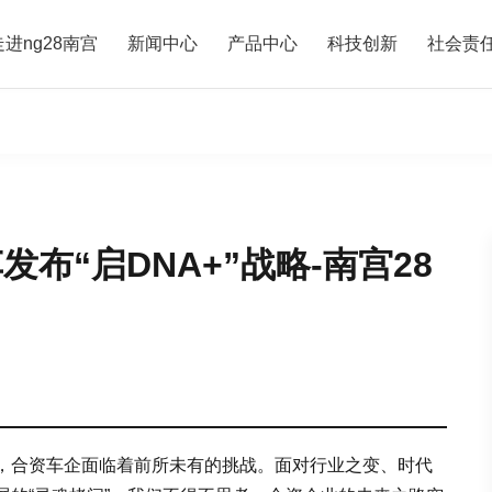
走进ng28南宫
新闻中心
产品中心
科技创新
社会责
布“启DNA+”战略-南宫28
，合资车企面临着前所未有的挑战。面对行业之变、时代