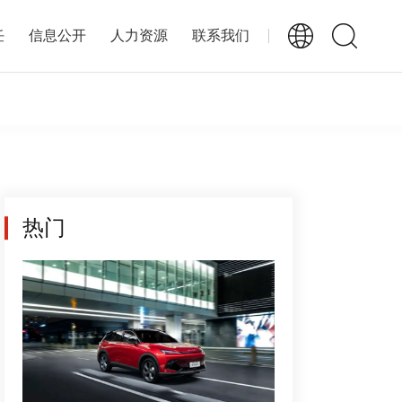
任
信息公开
人力资源
联系我们
热门