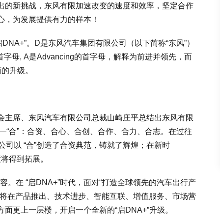
出的新挑战，东风有限加速改变的速度和效率，坚定合作
心，为发展提供有力的样本！
启DNA+”。D是东风汽车集团有限公司（以下简称“东风”）
字母, A是Advancing的首字母，解释为前进并领先，而
面的升级。
会主席、东风汽车有限公司总裁山崎庄平总结出东风有限
—“合”：合资、合心、合创、合作、合力、合志。在过往
公司以 “合”创造了合资典范，铸就了辉煌；在新时
度将得到拓展。
容。在 “启DNA+”时代，面对“打造全球领先的汽车出行产
限将在产品推出、技术进步、智能互联、增值服务、市场营
面更上一层楼，开启一个全新的“启DNA+”升级。