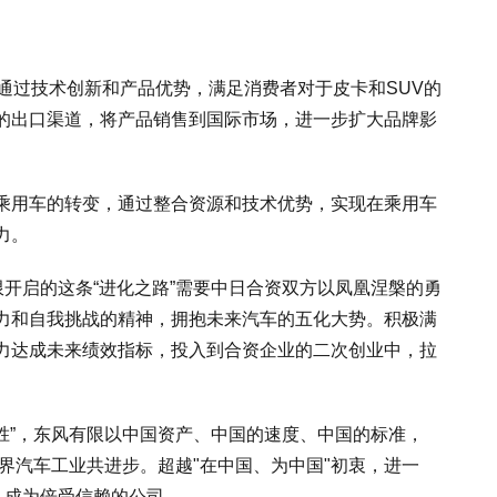
通过技术创新和产品优势，满足消费者对于皮卡和SUV的
的出口渠道，将产品销售到国际市场，进一步扩大品牌影
乘用车的转变，通过整合资源和技术优势，实现在乘用车
力。
限开启的这条“进化之路”需要中日合资双方以凤凰涅槃的勇
力和自我挑战的精神，拥抱未来汽车的五化大势。积极满
力达成未来绩效指标，投入到合资企业的二次创业中，拉
者胜”，东风有限以中国资产、中国的速度、中国的标准，
世界汽车工业共进步。超越"在中国、为中国"初衷，进一
，成为倍受信赖的公司。