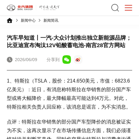
新闻中心
新闻简讯
汽车早知道丨一汽-大众计划推出独立新能源品牌；
比亚迪宣布淘汰12V铅酸蓄电池-南宫28官方网站
2026/06/09
分享到
1、特斯拉（TSLA，股价：214.650美元，市值：6823.6
亿美元）：近日，有消息称特斯拉在华销售的部分国产车
型或将大幅降价，最大降幅最高可能达到4万元。对此，
特斯拉相关负责人回应称，该消息是谣言，为不实消息。
点评：特斯拉在华销售的部分国产车型降价的消息被证实
为不实，这再次显示了在市场传播信息方面，我们必须谨