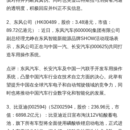
慎对待并判断其真伪。同时也突显出特斯拉与消费者沟通
的透明度，积极回应并纠正不实信息。
2、东风公司（HK00489，股价：3.48港元，市值：
89.72亿港元）：近日，东风汽车(600006)集团有限公司
副总经理尤峥在东风智能新能源品牌SHOW活动现场表
示，东风公司正在与中国一汽、长安汽车(000625)共同打
造车用操作系统。
点评：东风汽车、长安汽车及中国一汽联手开发车用操作
系统，凸显中国汽车行业在技术自立方面的决心。此举有
望提升中国在全球汽车电子和自动驾驶领域的竞争力，同
时也将推动中国汽车行业数字化和智能化的发展。
3、比亚迪(002594)（SZ002594，股价：236.96元，市
值：6898.2亿元）：比亚迪近日宣布淘汰12V铅酸蓄电
池，旗下所有车型将全面使用磷酸铁锂启动电池，正式进