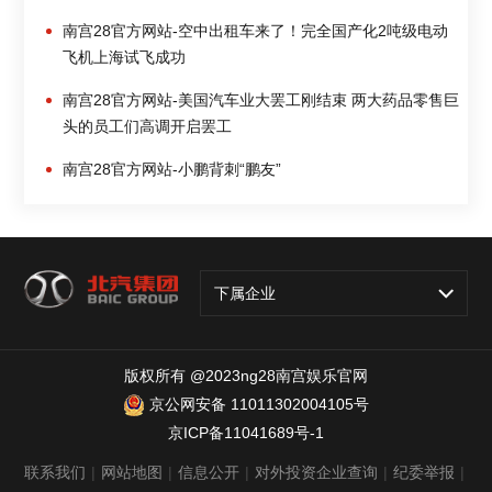
南宫28官方网站-空中出租车来了！完全国产化2吨级电动
飞机上海试飞成功
南宫28官方网站-美国汽车业大罢工刚结束 两大药品零售巨
头的员工们高调开启罢工
南宫28官方网站-小鹏背刺“鹏友”
下属企业
版权所有 @2023ng28南宫娱乐官网
京公网安备 11011302004105号
京ICP备11041689号-1
联系我们
|
网站地图
|
信息公开
|
对外投资企业查询
|
纪委举报
|