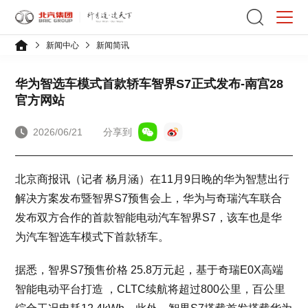
新闻中心
新闻简讯
华为智选车模式首款轿车智界S7正式发布-南宫28
官方网站
2026/06/21
分享到
北京商报讯（记者 杨月涵）在11月9日晚的华为智慧出行
解决方案发布暨智界S7预售会上，华为与奇瑞汽车联合
发布双方合作的首款智能电动汽车智界S7，该车也是华
为汽车智选车模式下首款轿车。
据悉，智界S7预售价格 25.8万元起，基于奇瑞E0X高端
智能电动平台打造 ，CLTC续航将超过800公里，百公里