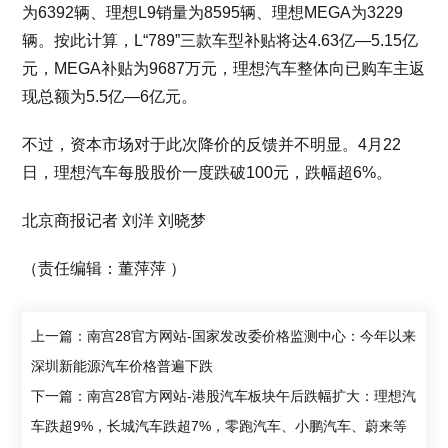
为6392辆、理想L9销量为8595辆、理想MEGA为3229
辆。按此计算，L“789”三款车型补贴将达4.63亿—5.15亿
元，MEGA补贴为9687万元，理想汽车整体向已购车主返
现总额为5.5亿—6亿元。
不过，资本市场对于此次降价的反馈并不明显。4月22
日，理想汽车每股股价一度跌破100元，跌幅超6%。
北京商报记者 刘洋 刘晓梦
（责任编辑：董萍萍 ）
上一篇：南宫28官方网站-国家发改委价格监测中心：今年以来
深圳新能源汽车价格普遍下跌
下一篇：南宫28官方网站-港股汽车板块午后跌幅扩大：理想汽
车跌超9%，长城汽车跌超7%，零跑汽车、小鹏汽车、蔚来等